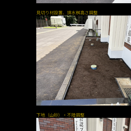
見切り材設置、排水桝高さ調整
下地（山砂）・不陸調整