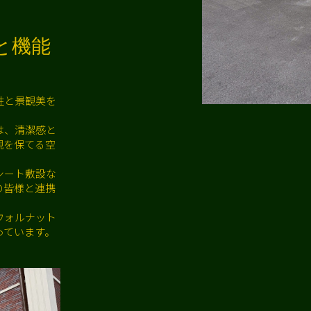
と機能
性と景観美を
は、清潔感と
観を保てる空
シート敷設な
の皆様と連携
ウォルナット
っています。